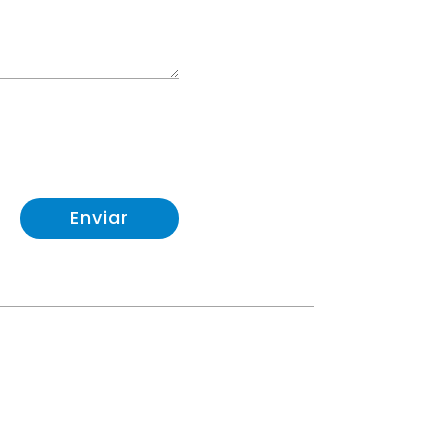
Enviar

}
Lunes a Viernes:
oyet.es
08:00 a 21:00