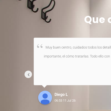
Que 
Muy buen centro, cuidados todos los detall
importante, el cómo tratarlas. Todo ello c
‹
Diego L
06:53 11 Jul 26