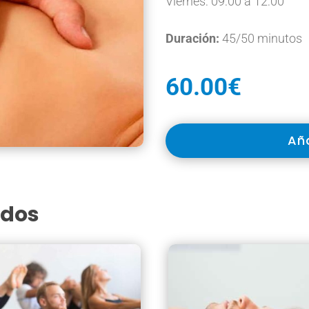
Viernes: 09:00 a 12:00
Duración:
45/50 minutos
60.00
€
Osteopatía
Aña
Poyet
cantidad
ados