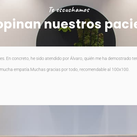
Te escuchamos
opinan nuestros paci
es. En concreto, he sido atendido por Álvaro, quién me ha demostrado te
on mucha empatía.Muchas gracias por todo, recomendable al 100x100.