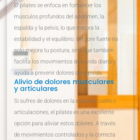
El pilates se enfoca en fortalecer los
músculos profundos del abdomen, la
espalda y la pelvis, lo que mejora la
estabilidad y el equilibrio. Un core fuerte no
solo mejora tu postura, sino que también
facilita los movimientos de la vida diaria y
ayuda a prevenir dolores de espalda.
Alivio de dolores musculares
y articulares
Si sufres de dolores en la espalda, cuello o
articulaciones, el pilates es una excelente
opción para aliviar estos dolores. A través
de movimientos controlados y la correcta