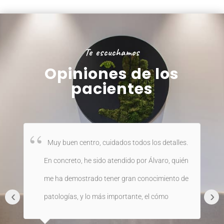
Te escuchamos
Opiniones de los
pacientes
Muy buen centro, cuidados todos los detalles.
En concreto, he sido atendido por Álvaro, quién
me ha demostrado tener gran conocimiento de
‹
›
patologías, y lo más importante, el cómo
tratarlas. Todo ello con mucha