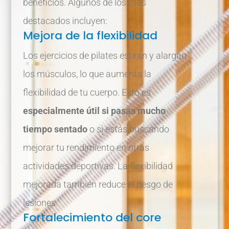
beneficios. Algunos de los más
destacados incluyen:
Mejora de la flexibilidad
Los ejercicios de pilates estiran y alargan
los músculos, lo que aumenta la
flexibilidad de tu cuerpo. Esto es
especialmente útil si pasas mucho
tiempo sentado
o si estás buscando
mejorar tu rendimiento en otras
actividades deportivas. La flexibilidad
mejorada también reduce el riesgo de
lesiones.
Fortalecimiento del core