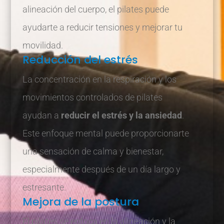
alineación del cuerpo, el pilates puede
ayudarte a reducir tensiones y mejorar tu
movilidad.
Reducción del estrés
La concentración en la respiración y los
movimientos controlados de pilates
ayudan a
reducir el estrés y la ansiedad
.
Este enfoque mental puede proporcionarte
una sensación de calma y bienestar,
especialmente después de un día largo y
estresante.
Mejora de la postura
El pilates se enfoca en la alineación y la