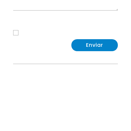
Política de Privacidad
He leido y acepto la
Política de Privacidad
Enviar

Avd. Kansas City 76, Edificio Gran Via, Local 16,
17, 41007 Sevilla
