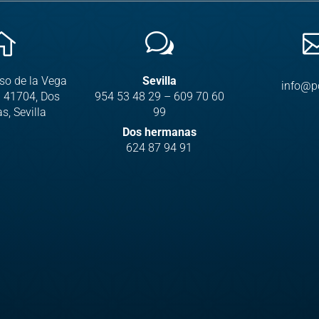

w
aso de la Vega
Sevilla
info@p
. 41704, Dos
954 53 48 29
–
609 70 60
, Sevilla
99
Dos hermanas
624 87 94 91