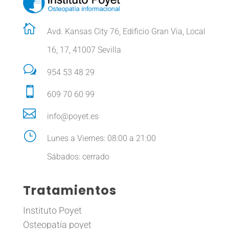

Avd. Kansas City 76, Edificio Gran Via, Local
16, 17, 41007 Sevilla
w
954 53 48 29

609 70 60 99

info@poyet.es
}
Lunes a Viernes: 08:00 a 21:00
Sábados: cerrado
Tratamientos
Instituto Poyet
Osteopatía poyet