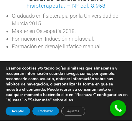
Fisioterapeuta. – Nº col. 8.958
Graduado en fisioterapia por la Universidad de
Murcia 2015.
Master en Osteopatía 2018.
Formación en Inducción miofascial.
Formación en drenaje linfático manual.
Usamos cookies y/o tecnologías similares que almacenan y
recuperan información cuando navega, como, por ejemplo,
Ángel Oliva García
reconocerle como usuario, obtener información sobre sus
hábitos de navegación, o personalizar la forma en que se
Podólogo deportivo
muestra el contenido. Puede retirar su consentimiento en
cualquier momento haciendo clic en "Rechazar" configurarlas en
Actualmente responsable podología del equipo
"Ajustes"
o
"Saber más"
sobre ellas.
Real Betis Balompié.
Diplomado en podología. Universidad de Sevilla
Aceptar
Rechazar
Ajustes
1993.