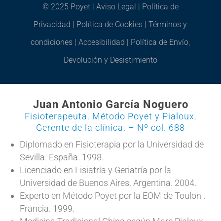
© 2025 Poyet |
Aviso Legal
|
Política de
Privacidad
|
Política de Cookies
|
Términos y
condiciones
|
Accesibilidad
|
Política de Envío,
Devolución y Desistimiento
Juan Antonio García Noguero
Fisioterapeuta. Método Poyet y Pialoux.
Gerente de la clínica. – Nº col. 688
Diplomado en Fisioterapia por la Universidad de
Sevilla. España. 1998.
Licenciado en Fisiatría y Geriatría por la
Universidad de Buenos Aires. Argentina. 2004.
Experto en Método Poyet por la EOM de Toulon .
Francia. 1999.