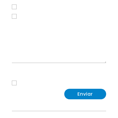
Jueves
Viernes
Política de Privacidad
He leido y acepto la
Política de Privacidad
Enviar