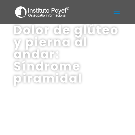
Dolor de glúteo
y pierna al
andar:
Síndrome
piramidal