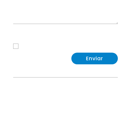
Política de Privacidad
He leido y acepto la
Política de Privacidad
Enviar

Avd. Kansas City 76, Edificio Gran Via, Local 16,
17, 41007 Sevilla