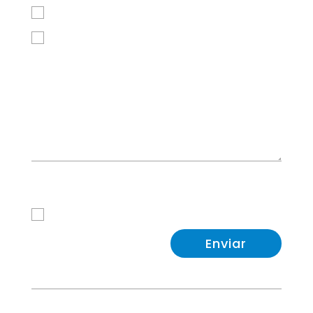
Jueves
Viernes
Política de Privacidad
He leido y acepto la
Política de Privacidad
Enviar