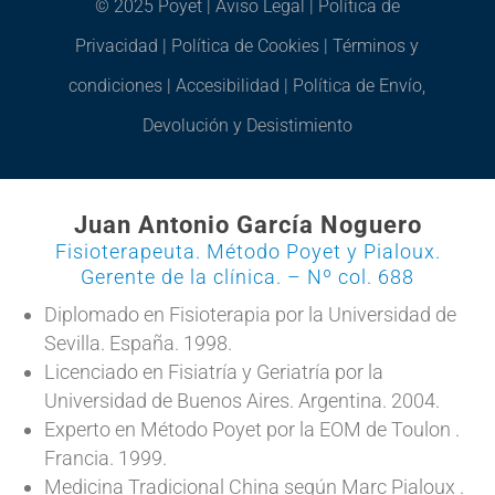
© 2025 Poyet |
Aviso Legal
|
Política de
Privacidad
|
Política de Cookies
|
Términos y
condiciones
|
Accesibilidad
|
Política de Envío,
Devolución y Desistimiento
Juan Antonio García Noguero
Fisioterapeuta. Método Poyet y Pialoux.
Gerente de la clínica. – Nº col. 688
Diplomado en Fisioterapia por la Universidad de
Sevilla. España. 1998.
Licenciado en Fisiatría y Geriatría por la
Universidad de Buenos Aires. Argentina. 2004.
Experto en Método Poyet por la EOM de Toulon .
Francia. 1999.
Medicina Tradicional China según Marc Pialoux .