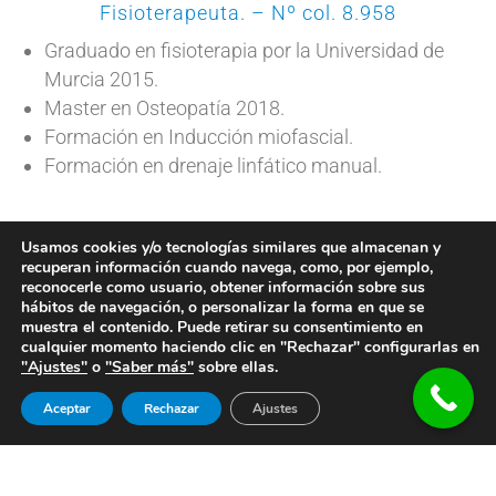
Fisioterapeuta. – Nº col. 8.958
Graduado en fisioterapia por la Universidad de
Murcia 2015.
Master en Osteopatía 2018.
Formación en Inducción miofascial.
Formación en drenaje linfático manual.
Usamos cookies y/o tecnologías similares que almacenan y
recuperan información cuando navega, como, por ejemplo,
Ángel Oliva García
reconocerle como usuario, obtener información sobre sus
hábitos de navegación, o personalizar la forma en que se
Podólogo deportivo
muestra el contenido. Puede retirar su consentimiento en
cualquier momento haciendo clic en "Rechazar" configurarlas en
Actualmente responsable podología del equipo
"Ajustes"
o
"Saber más"
sobre ellas.
Real Betis Balompié.
Diplomado en podología. Universidad de Sevilla
Aceptar
Rechazar
Ajustes
1993.